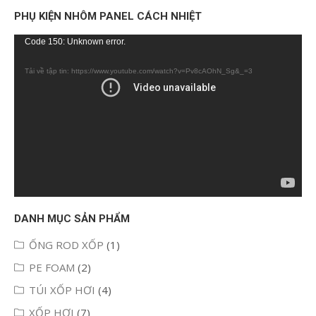
PHỤ KIỆN NHÔM PANEL CÁCH NHIỆT
Trình
Code 150: Unknown error.
chơi
Tải về tập tin: https://www.youtube.com/watch?v=Pv8cAOhN_Sg&_=3
Video
DANH MỤC SẢN PHẨM
ỐNG ROD XỐP
(1)
PE FOAM
(2)
TÚI XỐP HƠI
(4)
XỐP HƠI
(7)