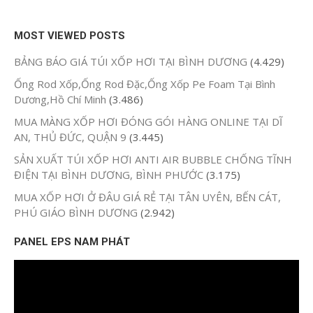
MOST VIEWED POSTS
BẢNG BÁO GIÁ TÚI XỐP HƠI TẠI BÌNH DƯƠNG
(4.429)
Ống Rod Xốp,Ống Rod Đặc,Ống Xốp Pe Foam Tại Bình
Dương,Hồ Chí Minh
(3.486)
MUA MÀNG XỐP HƠI ĐÓNG GÓI HÀNG ONLINE TẠI DĨ
AN, THỦ ĐỨC, QUẬN 9
(3.445)
SẢN XUẤT TÚI XỐP HƠI ANTI AIR BUBBLE CHỐNG TĨNH
ĐIỆN TẠI BÌNH DƯƠNG, BÌNH PHƯỚC
(3.175)
MUA XỐP HƠI Ở ĐÂU GIÁ RẺ TẠI TÂN UYÊN, BẾN CÁT,
PHÚ GIÁO BÌNH DƯƠNG
(2.942)
PANEL EPS NAM PHÁT
Trình
chơi
Video