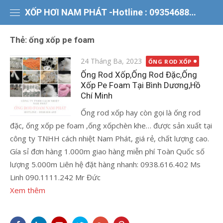
Chuyển
XỐP HƠI NAM PHÁT -Hotline : 0935468866
tới
nội
Thẻ:
ống xốp pe foam
dung
Đăng
24 Tháng Ba, 2023
ỐNG ROD XỐP
vào
Ống Rod Xốp,Ống Rod Đặc,Ống
Xốp Pe Foam Tại Bình Dương,Hồ
Chí Minh
Ống rod xốp hay còn gọi là ống rod
đặc, ống xốp pe foam ,ống xốpchèn khe… được sản xuất tại
công ty TNHH cách nhiệt Nam Phát, giá rẻ, chất lượng cao.
Gía sỉ đơn hàng 1.000m giao hàng miễn phí Toàn Quốc số
lượng 5.000m Liên hệ đặt hàng nhanh: 0938.616.402 Ms
Linh 090.1111.242 Mr Đức
Xem thêm