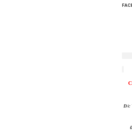
FAC
C
Đ/c
Đ