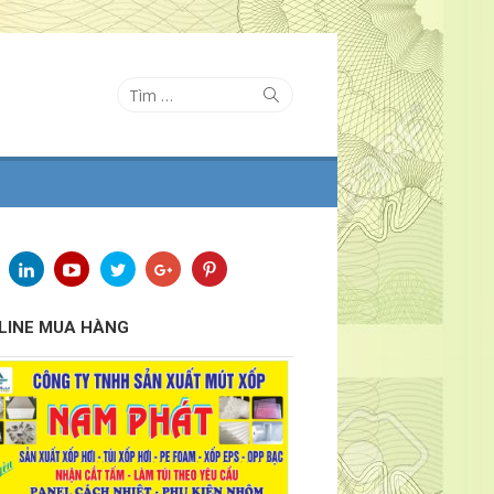
Tìm
Tìm
kiếm
kết
quả
cho:
LINE MUA HÀNG