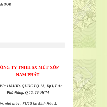
EBOOK
ÔNG TY TNHH SX MÚT XỐP
NAM PHÁT
 VP: 1183/3D, QUỐC LỘ 1A, Kp3, P An
Phú Đông, Q 12, TP HCM
/c nhà máy : 71/1G kp Bình Hòa 2,