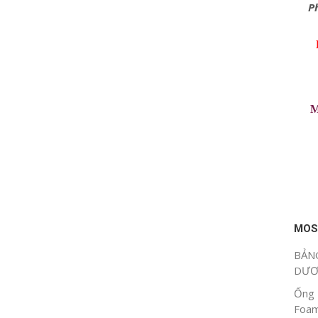
P
M
MOS
BẢNG
DƯ
Ống 
Foam