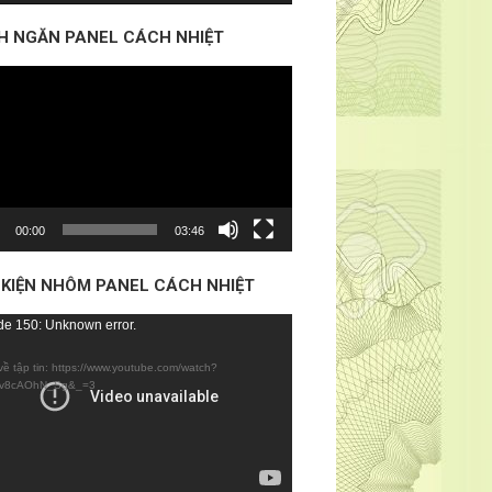
H NGĂN PANEL CÁCH NHIỆT
o
00:00
03:46
 KIỆN NHÔM PANEL CÁCH NHIỆT
e 150: Unknown error.
về tập tin: https://www.youtube.com/watch?
o
v8cAOhN_Sg&_=3