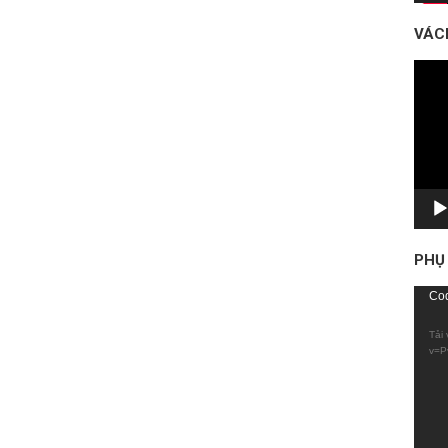
VÁC
Trình
chơi
Vide
PHỤ
Trình
Cod
chơi
Tải 
Vide
v=P