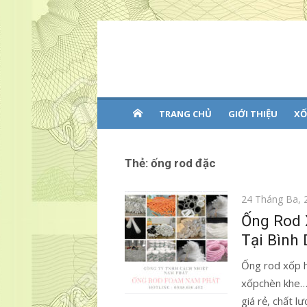
Chuyển
tới
XỐP HƠI NAM PHÁT
Uy tín – chất lượng- cạnh tranh
nội
Hotline : 09354688
dung
TRANG CHỦ
GIỚI THIỆU
XỐ
Thẻ:
ống rod đặc
Đăng
24 Tháng Ba, 
vào
Ống Rod 
Tại Bình
Ống rod xốp h
xốpchèn khe… 
giá rẻ, chất l