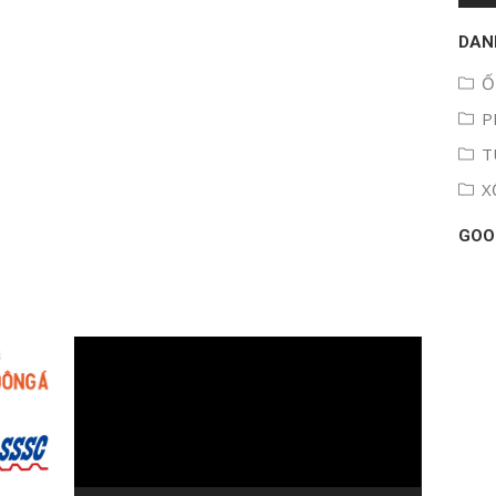
DAN
Ố
P
T
X
GOO
Trình
chơi
Video