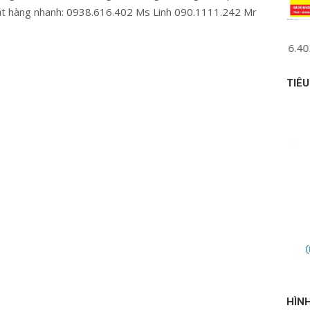
ặt hàng nhanh: 0938.616.402 Ms Linh 090.1111.242 Mr
ne : (Mr Đức) 090 1111 242 – (Ms Linh) 0938.616.402 MST: 031
TIÊ
HÌN