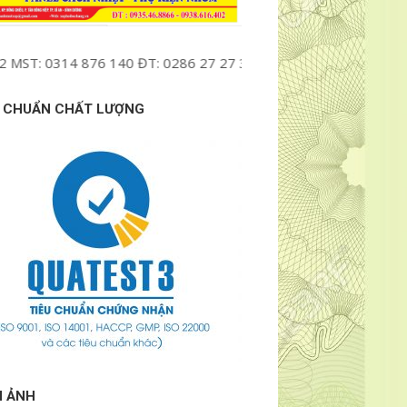
4 876 140 ĐT: 0286 27 27 369 Mail : namphatcachnhiet@gmail.c
U CHUẨN CHẤT LƯỢNG
H ẢNH