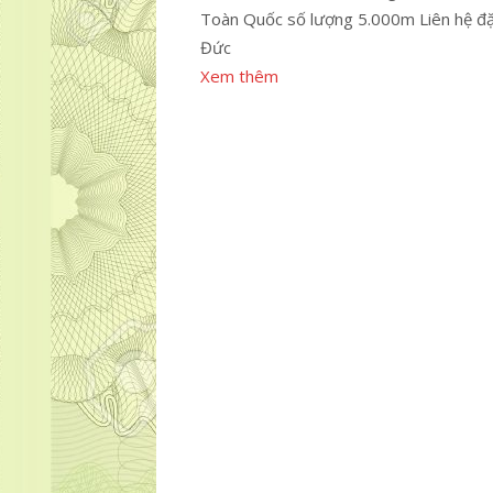
Toàn Quốc số lượng 5.000m Liên hệ đ
Đức
Xem thêm
Khai, Kp Đông Chiêu, Tân Đông Hiệp, Dĩ An, Bình Dương Hotli