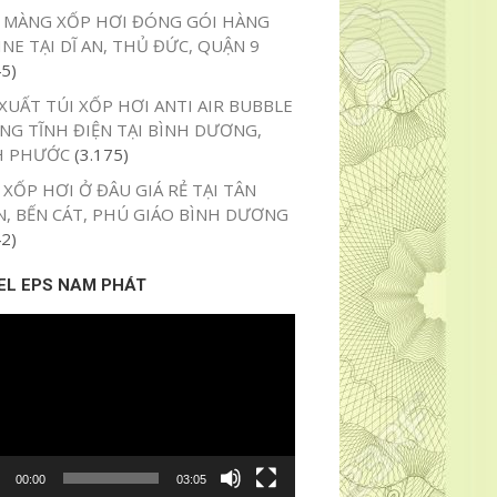
 MÀNG XỐP HƠI ĐÓNG GÓI HÀNG
NE TẠI DĨ AN, THỦ ĐỨC, QUẬN 9
45)
XUẤT TÚI XỐP HƠI ANTI AIR BUBBLE
NG TĨNH ĐIỆN TẠI BÌNH DƯƠNG,
H PHƯỚC
(3.175)
XỐP HƠI Ở ĐÂU GIÁ RẺ TẠI TÂN
N, BẾN CÁT, PHÚ GIÁO BÌNH DƯƠNG
42)
EL EPS NAM PHÁT
o
00:00
03:05