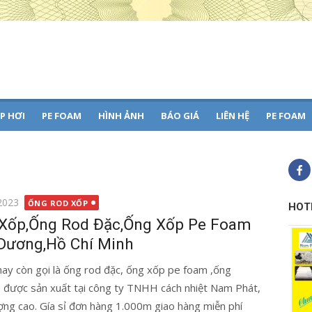
 -
66
P HƠI
PE FOAM
HÌNH ẢNH
BÁO GIÁ
LIÊN HỆ
PE FOAM
2023
ỐNG ROD XỐP
HOT
Xốp,Ống Rod Đặc,Ống Xốp Pe Foam
 Dương,Hồ Chí Minh
ay còn gọi là ống rod đặc, ống xốp pe foam ,ống
được sản xuất tại công ty TNHH cách nhiệt Nam Phát,
ượng cao. Gía sỉ đơn hàng 1.000m giao hàng miễn phí