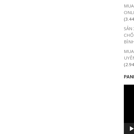
MUA
ONLI
(3.4
SẢN 
CHỐ
BÌN
MUA 
UYÊ
(2.9
PAN
Trình
chơi
Vide