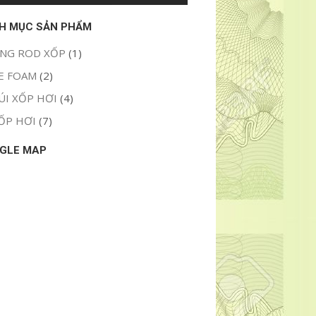
H MỤC SẢN PHẨM
NG ROD XỐP
(1)
E FOAM
(2)
ÚI XỐP HƠI
(4)
ỐP HƠI
(7)
GLE MAP