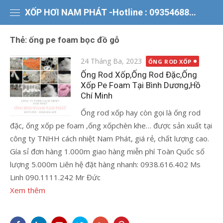
Chuyển
XỐP HƠI NAM PHÁT -Hotline : 0935468866
tới
nội
Thẻ:
ống pe foam bọc đồ gỗ
dung
Đăng
24 Tháng Ba, 2023
ỐNG ROD XỐP
vào
Ống Rod Xốp,Ống Rod Đặc,Ống
Xốp Pe Foam Tại Bình Dương,Hồ
Chí Minh
Ống rod xốp hay còn gọi là ống rod
đặc, ống xốp pe foam ,ống xốpchèn khe… được sản xuất tại
công ty TNHH cách nhiệt Nam Phát, giá rẻ, chất lượng cao.
Gía sỉ đơn hàng 1.000m giao hàng miễn phí Toàn Quốc số
lượng 5.000m Liên hệ đặt hàng nhanh: 0938.616.402 Ms
Linh 090.1111.242 Mr Đức
Xem thêm