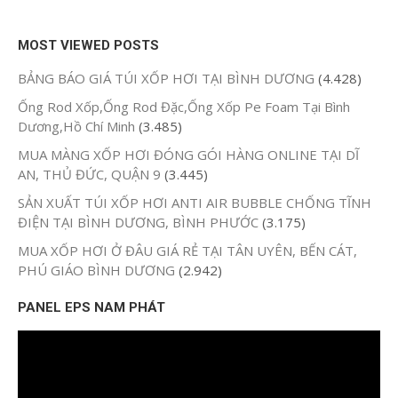
MOST VIEWED POSTS
BẢNG BÁO GIÁ TÚI XỐP HƠI TẠI BÌNH DƯƠNG
(4.428)
Ống Rod Xốp,Ống Rod Đặc,Ống Xốp Pe Foam Tại Bình
Dương,Hồ Chí Minh
(3.485)
MUA MÀNG XỐP HƠI ĐÓNG GÓI HÀNG ONLINE TẠI DĨ
AN, THỦ ĐỨC, QUẬN 9
(3.445)
SẢN XUẤT TÚI XỐP HƠI ANTI AIR BUBBLE CHỐNG TĨNH
ĐIỆN TẠI BÌNH DƯƠNG, BÌNH PHƯỚC
(3.175)
MUA XỐP HƠI Ở ĐÂU GIÁ RẺ TẠI TÂN UYÊN, BẾN CÁT,
PHÚ GIÁO BÌNH DƯƠNG
(2.942)
PANEL EPS NAM PHÁT
Trình
chơi
Video