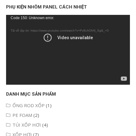
PHỤ KIỆN NHÔM PANEL CÁCH NHIỆT
Trình
Code 150: Unknown error.
chơi
Tải về tập tin: https://www.youtube.com/watch?v=Pv8cAOhN_Sg&_=3
Video
DANH MỤC SẢN PHẨM
ỐNG ROD XỐP
(1)
PE FOAM
(2)
TÚI XỐP HƠI
(4)
XỐP HƠI
(7)