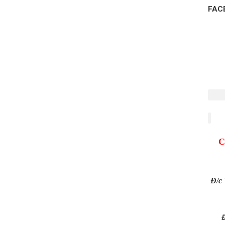
FAC
C
Đ/c
Đ