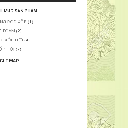
H MỤC SẢN PHẨM
NG ROD XỐP
(1)
E FOAM
(2)
ÚI XỐP HƠI
(4)
ỐP HƠI
(7)
GLE MAP