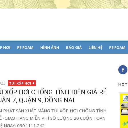
 -
66
P HƠI
PE FOAM
HÌNH ẢNH
BÁO GIÁ
LIÊN HỆ
PE FOAM
023
TÚI XỐP HƠI
HOT
I XỐP HƠI CHỐNG TĨNH ĐIỆN GIÁ RẺ
ẬN 7, QUẬN 9, ĐỒNG NAI
M PHÁT SẢN XUẤT MÀNG TÚI XỐP HƠI CHỐNG TĨNH
 RẺ -GIAO HÀNG MIỄN PHÍ SỐ LƯỢNG 20 CUỘN TOÀN
Ệ NGAY: 090.1111.242