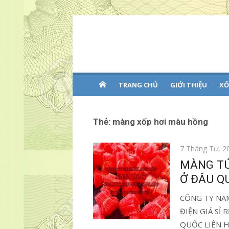
Chuyển
tới
XỐP HƠI NAM PHÁT
Uy tín – chất lượng- cạnh tranh
nội
Hotline : 09354688
dung
TRANG CHỦ
GIỚI THIỆU
XỐ
Thẻ:
màng xốp hơi màu hồng
Đăng
7 Tháng Tư, 2
vào
MÀNG TÚ
Ở ĐÂU QU
CÔNG TY NA
ĐIỆN GIÁ SỈ
QUỐC LIÊN H