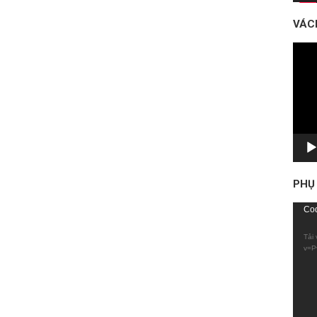
VÁC
Trình
chơi
Vide
PHỤ
Trình
Cod
chơi
Tải 
Vide
v=P