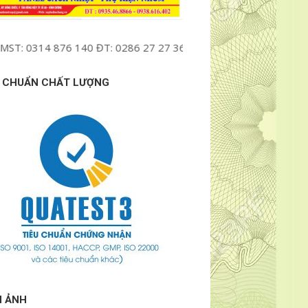
 876 140 ĐT: 0286 27 27 369 Mail : namphatcachnhiet@gmail.co
U CHUẨN CHẤT LƯỢNG
H ẢNH