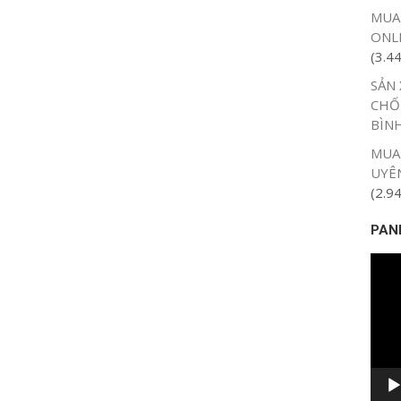
MUA
ONLI
(3.4
SẢN 
CHỐ
BÌN
MUA 
UYÊ
(2.9
PAN
Trình
chơi
Vide