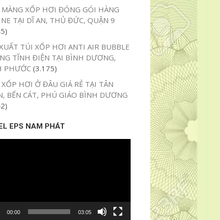
 MÀNG XỐP HƠI ĐÓNG GÓI HÀNG
NE TẠI DĨ AN, THỦ ĐỨC, QUẬN 9
45)
XUẤT TÚI XỐP HƠI ANTI AIR BUBBLE
NG TĨNH ĐIỆN TẠI BÌNH DƯƠNG,
H PHƯỚC
(3.175)
XỐP HƠI Ở ĐÂU GIÁ RẺ TẠI TÂN
N, BẾN CÁT, PHÚ GIÁO BÌNH DƯƠNG
42)
EL EPS NAM PHÁT
o
00:00
03:05