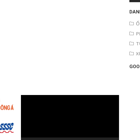
DAN
Ố
P
T
X
GOO
Trình
chơi
Video