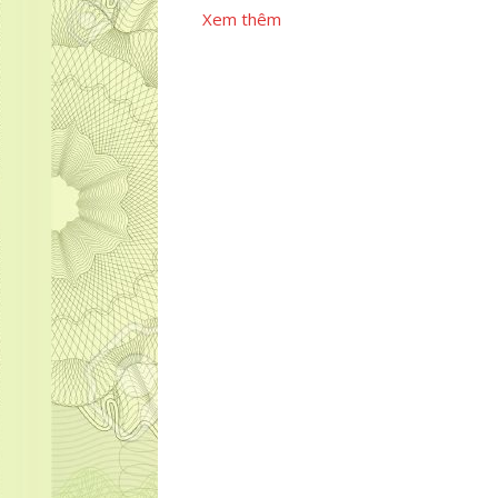
Xem thêm
hai, Kp Đông Chiêu, Tân Đông Hiệp, Dĩ An, Bình Dương Hotline