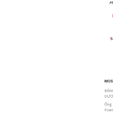
P
M
MOS
BẢNG
DƯ
Ống 
Foam