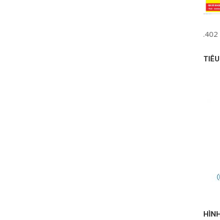
 : (Mr Đức) 090 1111 242 – (Ms Linh) 0938.616.402 MST: 0314
TIÊ
HÌN