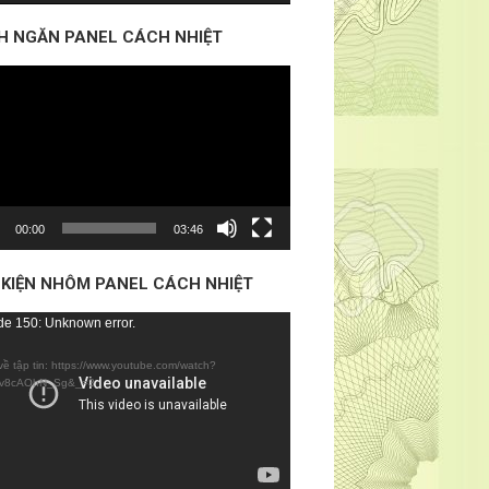
H NGĂN PANEL CÁCH NHIỆT
o
00:00
03:46
 KIỆN NHÔM PANEL CÁCH NHIỆT
e 150: Unknown error.
về tập tin: https://www.youtube.com/watch?
o
v8cAOhN_Sg&_=3