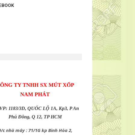
EBOOK
ÔNG TY TNHH SX MÚT XỐP
NAM PHÁT
 VP: 1183/3D, QUỐC LỘ 1A, Kp3, P An
Phú Đông, Q 12, TP HCM
/c nhà máy : 71/1G kp Bình Hòa 2,