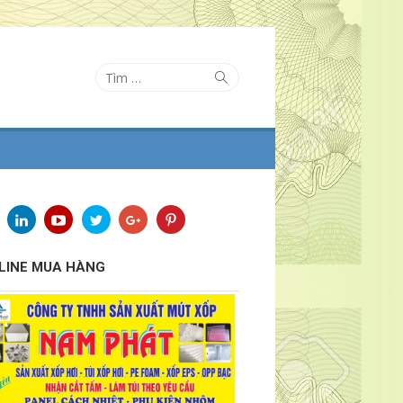
Tìm
Tìm
kiếm
kết
quả
cho:
LINE MUA HÀNG